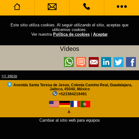
Nuestro Servicio
Dejar mensajes
Llámame
Este sitio utiliza cookies. Al seguir utilizando el sitio, aceptas que
utilicemos cookies.
Ver nuestra
Política de cookies
|
Aceptar
En Caso que no se logre comunicar.
Acerca de nosotros
WhatsApp
Vídeos
Horario de apertura
Llámanos
Sitio web completo
<< inicio
Contárselo a un amigo
Avenida Santa Teresa de Jesus, Colonia Camino Real, Guadalajara,
Jalisco, 45040, México
+523384219491
Facebook Places
Foursquare
A
Cambiar al sitio web para equipos
Blog