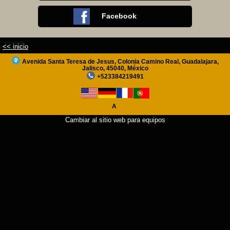
Traducción del sitio
Facebook
+ Info
<< inicio
Avenida Santa Teresa de Jesus, Colonia Camino Real, Guadalajara,
Jalisco, 45040, México
+523384219491
A
Cambiar al sitio web para equipos