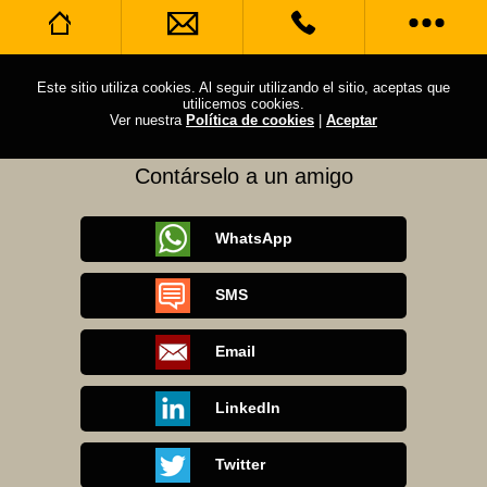
Nuestro Servicio
Dejar mensajes
Llámame
Este sitio utiliza cookies. Al seguir utilizando el sitio, aceptas que
utilicemos cookies.
Ver nuestra
Política de cookies
|
Aceptar
En Caso que no se logre comunicar.
Acerca de nosotros
WhatsApp
Contárselo a un amigo
Horario de apertura
Llámanos
Sitio web completo
WhatsApp
Contárselo a un amigo
SMS
Facebook Places
Email
Foursquare
LinkedIn
Blog
Twitter